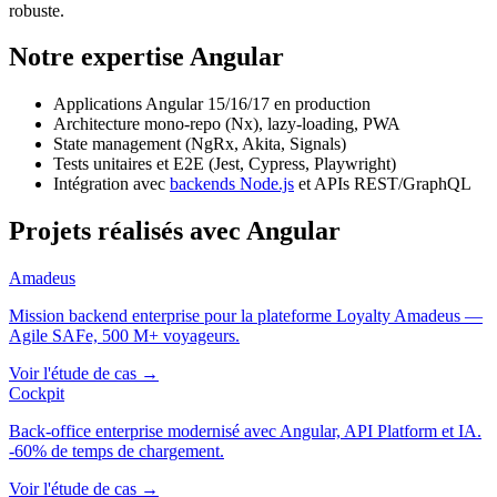
robuste.
Notre expertise Angular
Applications Angular 15/16/17 en production
Architecture mono-repo (Nx), lazy-loading, PWA
State management (NgRx, Akita, Signals)
Tests unitaires et E2E (Jest, Cypress, Playwright)
Intégration avec
backends Node.js
et APIs REST/GraphQL
Projets réalisés avec Angular
Amadeus
Mission backend enterprise pour la plateforme Loyalty Amadeus —
Agile SAFe, 500 M+ voyageurs.
Voir l'étude de cas →
Cockpit
Back-office enterprise modernisé avec Angular, API Platform et IA.
-60% de temps de chargement.
Voir l'étude de cas →