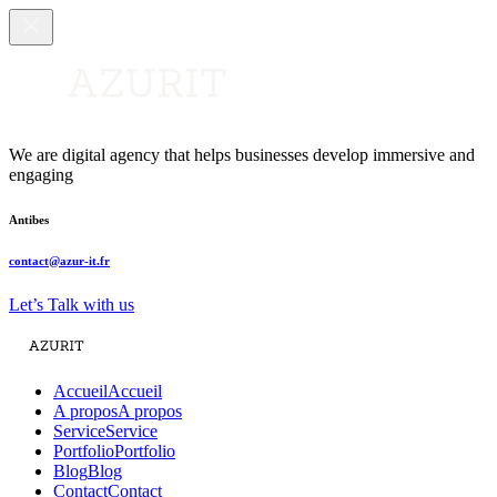
We are digital agency that helps businesses develop immersive and
engaging
Antibes
contact@azur-it.fr
Let’s Talk with us
Accueil
Accueil
A propos
A propos
Service
Service
Portfolio
Portfolio
Blog
Blog
Contact
Contact