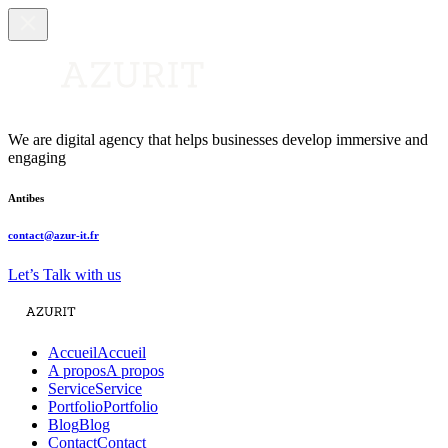
We are digital agency that helps businesses develop immersive and
engaging
Antibes
contact@azur-it.fr
Let’s Talk with us
Accueil
Accueil
A propos
A propos
Service
Service
Portfolio
Portfolio
Blog
Blog
Contact
Contact