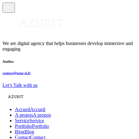
We are digital agency that helps businesses develop immersive and
engaging
Antibes
contact@azur-it.fr
Let’s Talk with us
Accueil
Accueil
A propos
A propos
Service
Service
Portfolio
Portfolio
Blog
Blog
Contact
Contact