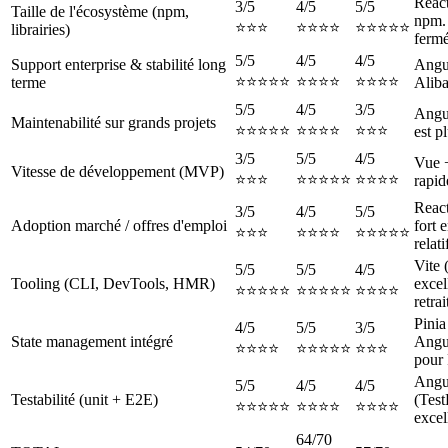
Reac
3/5
4/5
5/5
Taille de l'écosystème (npm,
npm. 
⭐⭐⭐
⭐⭐⭐⭐
⭐⭐⭐⭐⭐
librairies)
fermé
5/5
4/5
4/5
Support enterprise & stabilité long
Angu
⭐⭐⭐⭐⭐
⭐⭐⭐⭐
⭐⭐⭐⭐
terme
Aliba
5/5
4/5
3/5
Angul
Maintenabilité sur grands projets
⭐⭐⭐⭐⭐
⭐⭐⭐⭐
⭐⭐⭐
est p
3/5
5/5
4/5
Vue +
Vitesse de développement (MVP)
⭐⭐⭐
⭐⭐⭐⭐⭐
⭐⭐⭐⭐
rapid
Reac
3/5
4/5
5/5
Adoption marché / offres d'emploi
fort 
⭐⭐⭐
⭐⭐⭐⭐
⭐⭐⭐⭐⭐
relati
Vite 
5/5
5/5
4/5
Tooling (CLI, DevTools, HMR)
excel
⭐⭐⭐⭐⭐
⭐⭐⭐⭐⭐
⭐⭐⭐⭐
retrai
Pinia
4/5
5/5
3/5
State management intégré
Angu
⭐⭐⭐⭐
⭐⭐⭐⭐⭐
⭐⭐⭐
pour 
Angul
5/5
4/5
4/5
Testabilité (unit + E2E)
(Test
⭐⭐⭐⭐⭐
⭐⭐⭐⭐
⭐⭐⭐⭐
excel
64/70