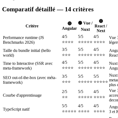
Comparatif détaillé — 14 critères
🔵
🟢 Vue /
🔴
Critère
React /
Angular
Nuxt
Next
4/5
5/5
4/5
Performance runtime (JS
Vue 3
⭐⭐⭐⭐
⭐⭐⭐⭐⭐
⭐⭐⭐⭐
Benchmarks 2026)
léger
3/5
5/5
4/5
Taille du bundle initial (hello
Angu
⭐⭐⭐
⭐⭐⭐⭐⭐
⭐⭐⭐⭐
world)
Reac
4/5
5/5
4/5
Time to Interactive (SSR avec
Nuxt 
⭐⭐⭐⭐
⭐⭐⭐⭐⭐
⭐⭐⭐⭐
meta-framework)
Angul
Nuxt 
3/5
5/5
5/5
SEO out-of-the-box (avec méta-
metad
⭐⭐⭐
⭐⭐⭐⭐⭐
⭐⭐⭐⭐⭐
framework)
plus 
Vue 3
2/5
5/5
4/5
Courbe d'apprentissage
acces
⭐⭐
⭐⭐⭐⭐⭐
⭐⭐⭐⭐
decor
5/5
4/5
4/5
Angul
TypeScript natif
⭐⭐⭐⭐⭐
⭐⭐⭐⭐
⭐⭐⭐⭐
3 et 