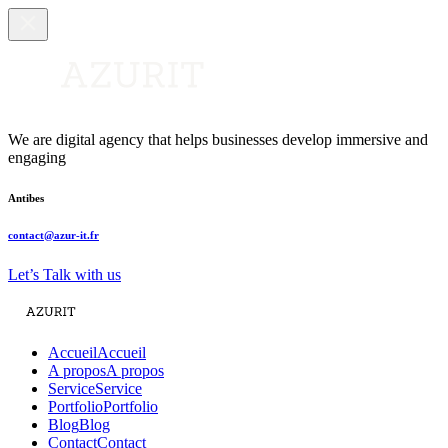
We are digital agency that helps businesses develop immersive and
engaging
Antibes
contact@azur-it.fr
Let’s Talk with us
Accueil
Accueil
A propos
A propos
Service
Service
Portfolio
Portfolio
Blog
Blog
Contact
Contact