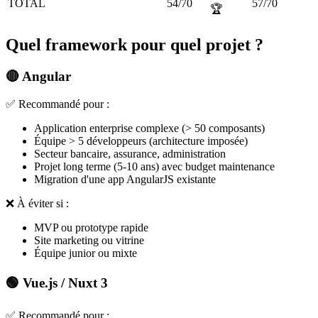
TOTAL
54/70
57/70
🏆
Quel framework pour quel projet ?
🔴 Angular
✅ Recommandé pour :
Application enterprise complexe (> 50 composants)
Équipe > 5 développeurs (architecture imposée)
Secteur bancaire, assurance, administration
Projet long terme (5-10 ans) avec budget maintenance
Migration d'une app AngularJS existante
❌ À éviter si :
MVP ou prototype rapide
Site marketing ou vitrine
Équipe junior ou mixte
🟢 Vue.js / Nuxt 3
✅ Recommandé pour :