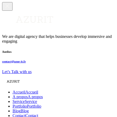
We are digital agency that helps businesses develop immersive and
engaging
Antibes
contact@azur-it.fr
Let’s Talk with us
Accueil
Accueil
A propos
A propos
Service
Service
Portfolio
Portfolio
Blog
Blog
Contact
Contact